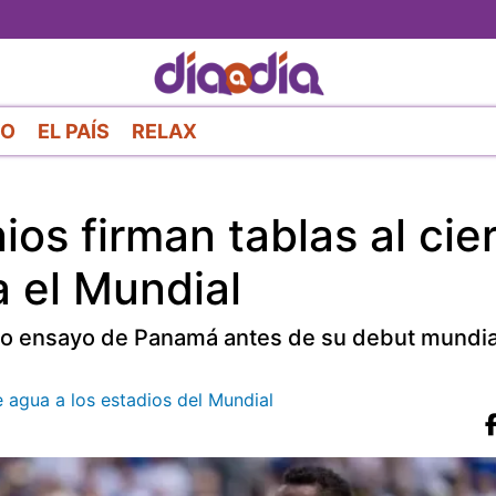
Pasar
al
contenido
principal
RO
EL PAÍS
RELAX
os firman tablas al cie
a el Mundial
timo ensayo de Panamá antes de su debut mundial
e agua a los estadios del Mundial