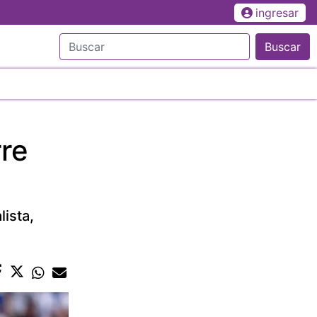
ingresar
Buscar
rre
ista,