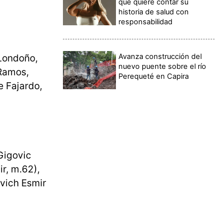
qué quiere contar su
historia de salud con
responsabilidad
Avanza construcción del
 Londoño,
nuevo puente sobre el río
 Ramos,
Perequeté en Capira
e Fajardo,
(Gigovic
r, m.62),
evich Esmir