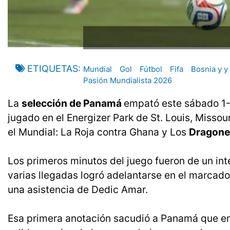
ETIQUETAS
Mundial
Gol
Fútbol
Fifa
Bosnia y y
Pasión Mundialista 2026
La
selección de Panamá
empató este sábado 1-
jugado en el Energizer Park de St. Louis, Missou
el Mundial: La Roja contra Ghana y Los
Dragone
Los primeros minutos del juego fueron de un in
varias llegadas logró adelantarse en el marcad
una asistencia de Dedic Amar.
Esa primera anotación sacudió a Panamá que em