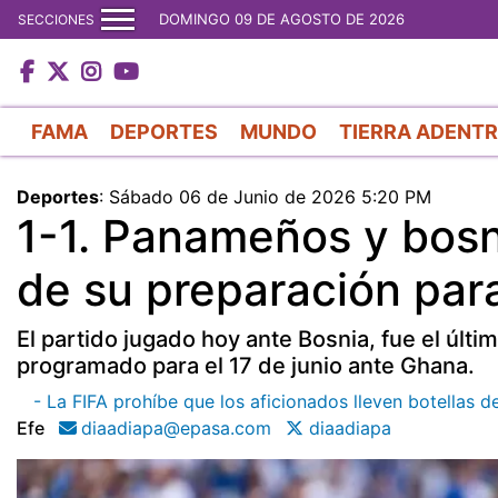
DOMINGO 09 DE AGOSTO DE 2026
SECCIONES
FAMA
DEPORTES
MUNDO
TIERRA ADENT
Deportes
:
Sábado 06 de Junio de 2026 5:20 PM
1-1. Panameños y bosni
de su preparación par
El partido jugado hoy ante Bosnia, fue el úl
programado para el 17 de junio ante Ghana.
- La FIFA prohíbe que los aficionados lleven botellas d
Efe
diaadiapa@epasa.com
diaadiapa