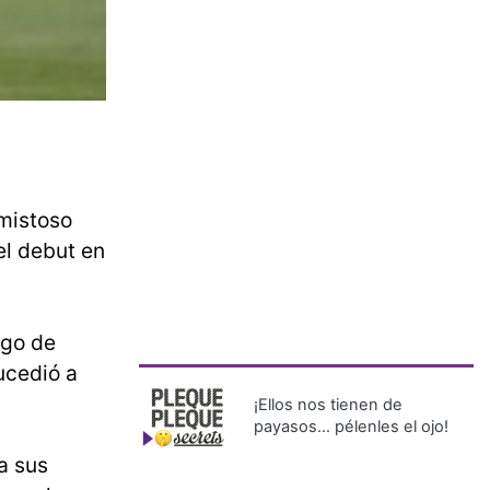
amistoso
el debut en
ego de
ucedió a
¡Ellos nos tienen de
payasos… pélenles el ojo!
a sus