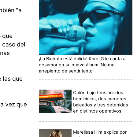
mbién "a
ó que
l caso del
enas
¡La Bichota está dolida! Karol G le canta al
desamor en su nuevo álbum ‘No me
arrepiento de sentir tanto’
 las que
Colón bajo tensión: dos
homicidios, dos menores
na vez que
baleados y tres detenidos
en distintos operativos
Marelissa Him explica por