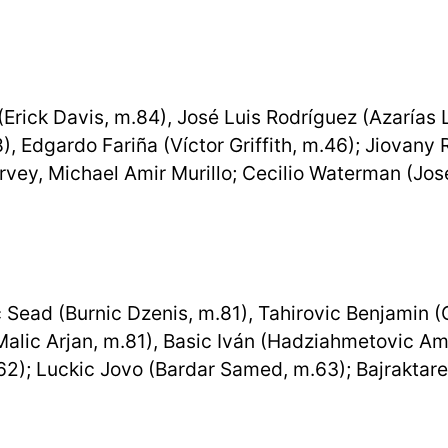
rick Davis, m.84), José Luis Rodríguez (Azarías
), Edgardo Fariña (Víctor Griffith, m.46); Jiovany
arvey, Michael Amir Murillo; Cecilio Waterman (Jos
ac Sead (Burnic Dzenis, m.81), Tahirovic Benjamin 
alic Arjan, m.81), Basic Iván (Hadziahmetovic Ami
.62); Luckic Jovo (Bardar Samed, m.63); Bajraktar