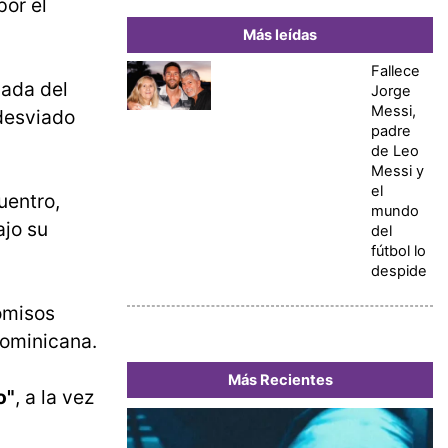
por el
Más leídas
Fallece
gada del
Jorge
Messi,
desviado
padre
de Leo
Messi y
el
uentro,
mundo
ajo su
del
fútbol lo
despide
omisos
Dominicana.
Más Recientes
o"
, a la vez