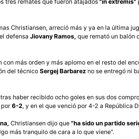
os tres remates que fueron atajados
"in extremis"
as Christiansen, arreció más y ya en la última ju
del defensa
Jiovany Ramos,
que remató un balón 
n con más orden y más aplomo en el resto del enc
ión del técnico
Sergej Barbarez
no se entregó ni b
 tras haber recibido ocho goles en sus dos compr
ó por
6-2
, y en el que venció por 4-2 a República 
na,
Christiansen dijo que
"ha sido un partido seri
lgo más tranquilo de cara a lo que viene".