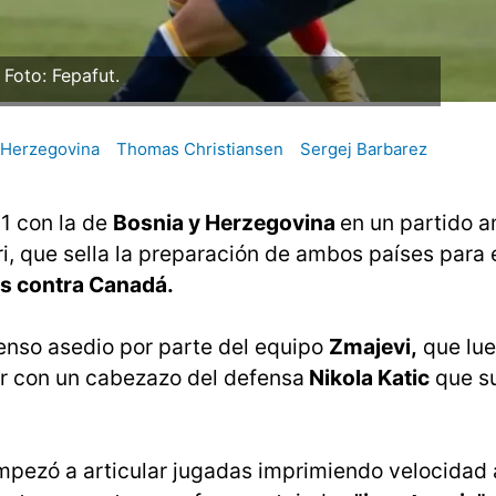
Foto: Fepafut.
 Herzegovina
Thomas Christiansen
Sergej Barbarez
1 con la de
Bosnia y Herzegovina
en un partido 
ri, que sella la preparación de ambos países para 
s contra Canadá.
tenso asedio por parte del equipo
Zmajevi,
que lu
or con un cabezazo del defensa
Nikola Katic
que s
pezó a articular jugadas imprimiendo velocidad 