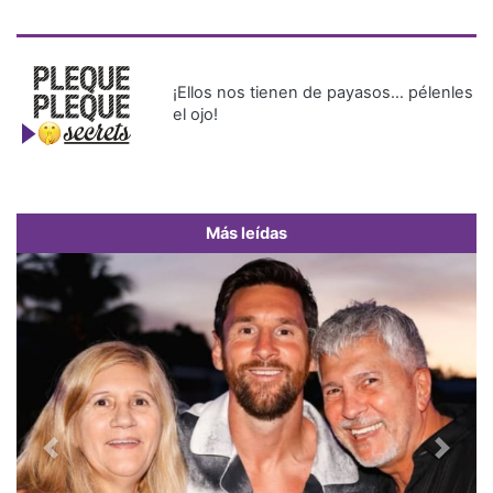
¡Ellos nos tienen de payasos… pélenles
el ojo!
Más leídas
Previous
Next