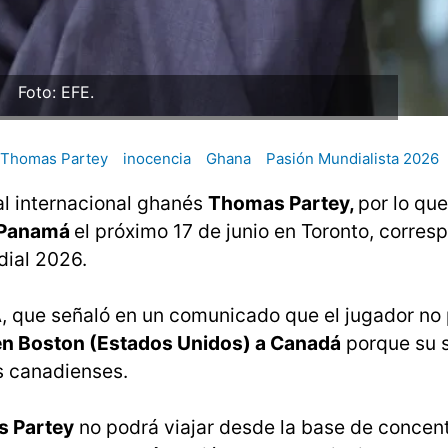
Foto: EFE.
Thomas Partey
inocencia
Ghana
Pasión Mundialista 2026
l internacional ghanés
Thomas Partey,
por lo que
 Panamá
el próximo 17 de junio en Toronto, corres
dial 2026.
FA, que señaló en un comunicado que el jugador no
n Boston (Estados Unidos) a Canadá
porque su s
s canadienses.
 Partey
no podrá viajar desde la base de concen