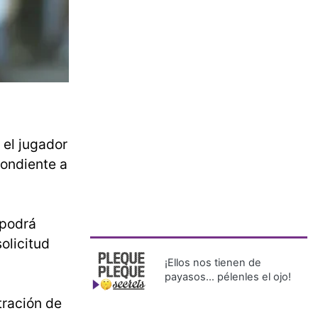
 el jugador
pondiente a
 podrá
olicitud
¡Ellos nos tienen de
payasos… pélenles el ojo!
tración de