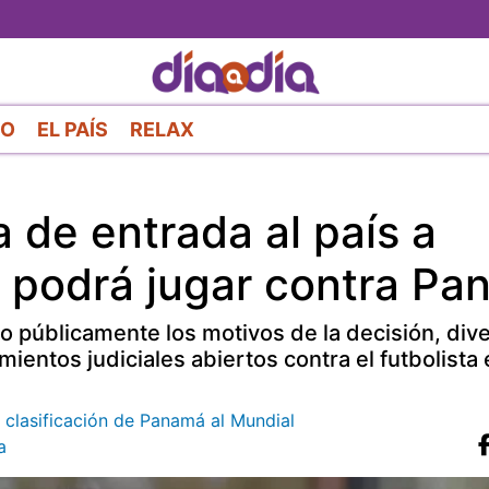
Pasar
al
contenido
principal
RO
EL PAÍS
RELAX
 de entrada al país a
 podrá jugar contra Pa
 públicamente los motivos de la decisión, div
ientos judiciales abiertos contra el futbolista
 clasificación de Panamá al Mundial
a