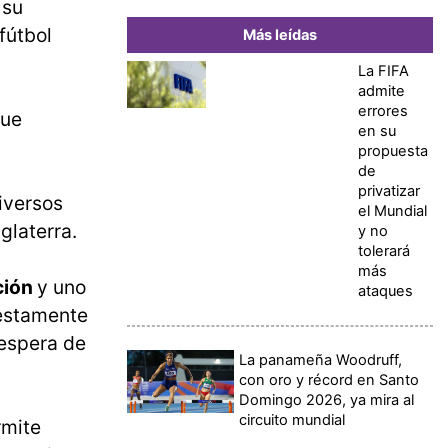
 su
fútbol
Más leídas
La FIFA
admite
errores
que
en su
propuesta
de
privatizar
iversos
el Mundial
glaterra.
y no
tolerará
más
ción
y uno
ataques
uestamente
 espera de
La panameña Woodruff,
con oro y récord en Santo
Domingo 2026, ya mira al
circuito mundial
rmite