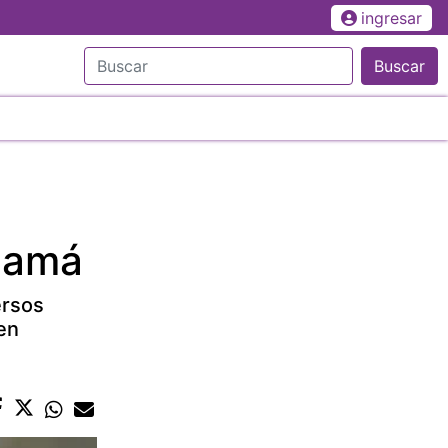
ingresar
Buscar
namá
ersos
 en