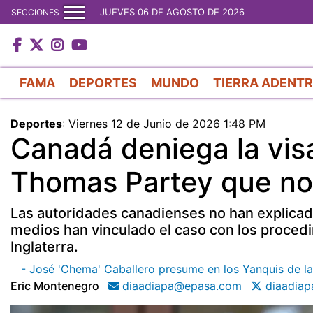
JUEVES 06 DE AGOSTO DE 2026
SECCIONES
FAMA
DEPORTES
MUNDO
TIERRA ADENT
Deportes
:
Viernes 12 de Junio de 2026 1:48 PM
Canadá deniega la visa
Thomas Partey que no
Las autoridades canadienses no han explicado
medios han vinculado el caso con los procedim
Inglaterra.
- José 'Chema' Caballero presume en los Yanquis de la
Eric Montenegro
diaadiapa@epasa.com
diaadiap