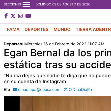
DOMINGO 09 DE AGOSTO DE 2026
SECCIONES
FAMA
DEPORTES
MUNDO
TIERRA ADENT
Deportes
:
Miércoles 16 de Febrero de 2022 11:07 AM
Egan Bernal da los pri
estática tras su accid
"Nunca dejes que nadie te diga que no puedes
en su cuenta de Instagram.
Efe
diaadiapa@epasa.com
@DiaaDiaPa