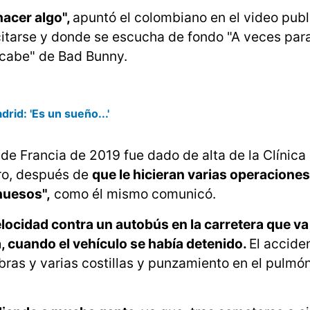
hacer algo",
apuntó el colombiano en el video pub
citarse y donde se escucha de fondo "A veces para
 acabe" de Bad Bunny.
rid: 'Es un sueño...'
 de Francia de 2019 fue dado de alta de la Clínica
ro, después de
que le hicieran varias operacione
huesos",
como él mismo comunicó.
velocidad contra un autobús en la carretera que v
á, cuando el vehículo se había detenido.
El acciden
ebras y varias costillas y punzamiento en el pulmón