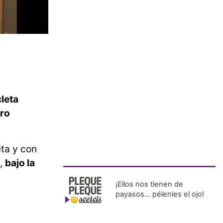
leta
ero
eta y con
a,
bajo la
¡Ellos nos tienen de
payasos… pélenles el ojo!