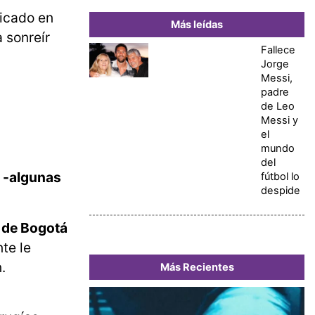
licado en
Más leídas
 sonreír
Fallece
Jorge
Messi,
padre
de Leo
Messi y
el
mundo
del
s -algunas
fútbol lo
despide
a de Bogotá
te le
.
Más Recientes