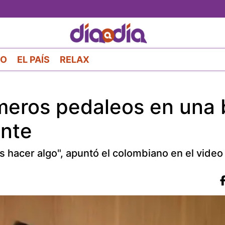
Pasar
al
contenido
principal
RO
EL PAÍS
RELAX
meros pedaleos en una 
ente
 hacer algo", apuntó el colombiano en el video