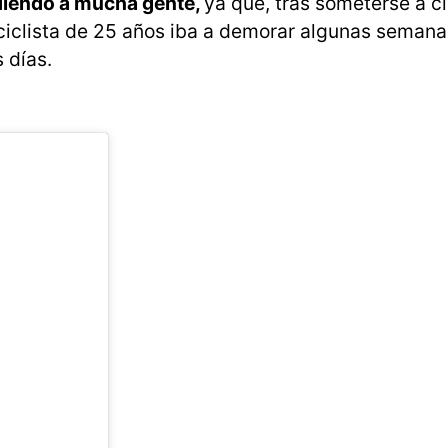
ndiendo a mucha gente,
ya que, tras someterse a c
ciclista de 25 años iba a demorar algunas semana
 días.