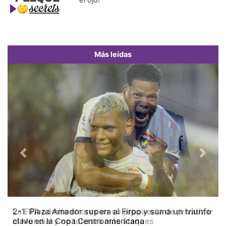
el ojo!
Más leídas
Previous
Next
La FIFA admite errores en su propuesta de privatizar
el Mundial y no tolerará más ataques