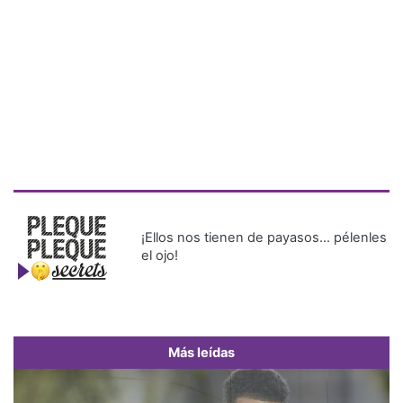
¡Ellos nos tienen de payasos… pélenles
el ojo!
Más leídas