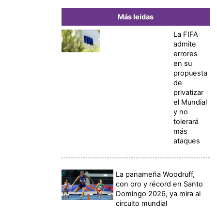
Más leídas
La FIFA
admite
errores
en su
propuesta
de
privatizar
el Mundial
y no
tolerará
más
ataques
La panameña Woodruff,
con oro y récord en Santo
Domingo 2026, ya mira al
circuito mundial