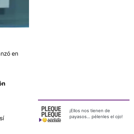
anzó en
ón
¡Ellos nos tienen de
payasos… pélenles el ojo!
sí