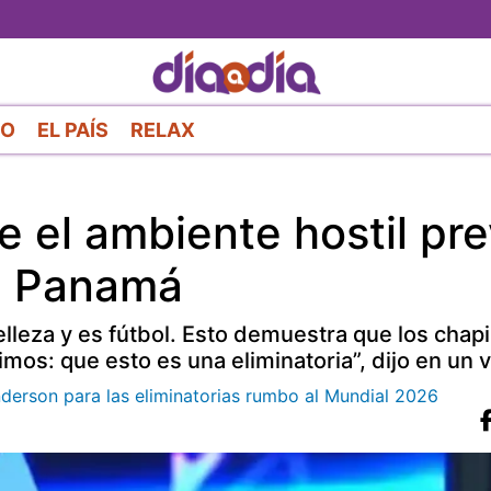
Pasar
al
contenido
principal
RO
EL PAÍS
RELAX
e el ambiente hostil pre
s. Panamá
leza y es fútbol. Esto demuestra que los chapi
os: que esto es una eliminatoria”, dijo en un v
derson para las eliminatorias rumbo al Mundial 2026