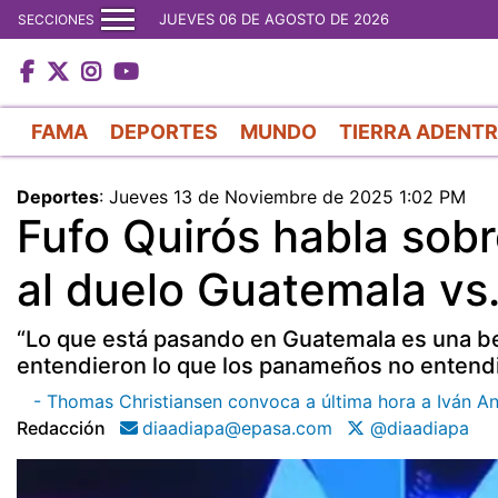
JUEVES 06 DE AGOSTO DE 2026
SECCIONES
FAMA
DEPORTES
MUNDO
TIERRA ADENT
Deportes
:
Jueves 13 de Noviembre de 2025 1:02 PM
Fufo Quirós habla sobr
al duelo Guatemala v
“Lo que está pasando en Guatemala es una bel
entendieron lo que los panameños no entendim
- Thomas Christiansen convoca a última hora a Iván An
Redacción
diaadiapa@epasa.com
@diaadiapa