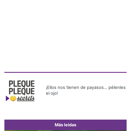
¡Ellos nos tienen de payasos… pélenles
el ojo!
Más leídas