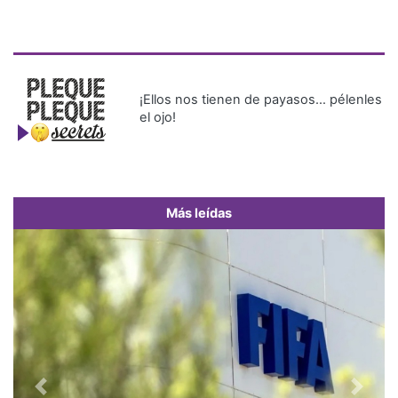
¡Ellos nos tienen de payasos… pélenles
el ojo!
Más leídas
Previous
Next