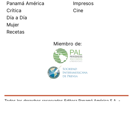
Panamá América
Impresos
Crítica
Cine
Día a Día
Mujer
Recetas
Miembro de:
Todos los derechos reservados Editora Panamá América S.A. -
Ciudad de Panamá - Panamá 2026.
Prohibida su reproducción total o parcial, sin autorización escrita
de su titular
×
Utilizamos cookies propias y de terceros para mejorar
nuestros servicios y mostrarles publicidad relacionada
con sus preferencias mediante el análisis de sus hábitos