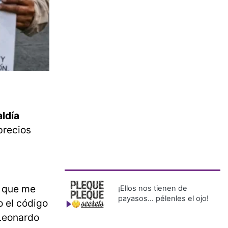
aldía
precios
 que me
¡Ellos nos tienen de
payasos… pélenles el ojo!
o el código
 Leonardo