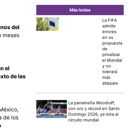
Más leídas
La FIFA
admite
inos del
errores
te meses
en su
propuesta
de
privatizar
el Mundial
y no
n el
tolerará
exto de las
más
ataques
La panameña Woodruff,
con oro y récord en Santo
 México,
Domingo 2026, ya mira al
a de los
circuito mundial
o