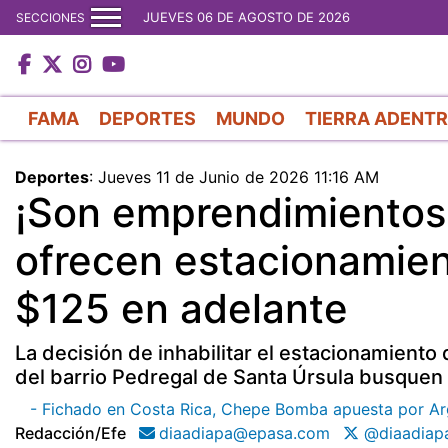
JUEVES 06 DE AGOSTO DE 2026
SECCIONES
FAMA
DEPORTES
MUNDO
TIERRA ADENT
Deportes
:
Jueves 11 de Junio de 2026 11:16 AM
¡Son emprendimientos!
ofrecen estacionamien
$125 en adelante
La decisión de inhabilitar el estacionamiento
del barrio Pedregal de Santa Úrsula busquen
- Fichado en Costa Rica, Chepe Bomba apuesta por A
Redacción/efe
diaadiapa@epasa.com
@diaadiap