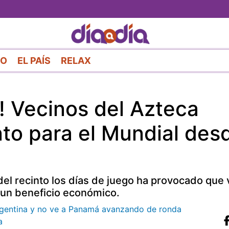
Pasar
al
contenido
principal
RO
EL PAÍS
RELAX
 Vecinos del Azteca
to para el Mundial des
 del recinto los días de juego ha provocado que
 un beneficio económico.
rgentina y no ve a Panamá avanzando de ronda
a