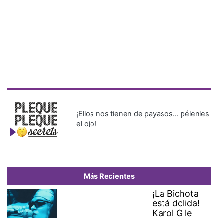
¡Ellos nos tienen de payasos… pélenles
el ojo!
Más Recientes
¡La Bichota
está dolida!
Karol G le