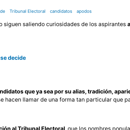
ide
Tribunal Electoral
candidatos
apodos
o siguen saliendo curiosidades de los aspirantes
o se decide
ndidatos que ya sea por su alias, tradición, apari
se hacen llamar de una forma tan particular que p
ión al Tribunal Electoral,
que los nombres popula