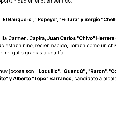
a oportunidad en el buen sentido.
, "El Banquero", "Popeye", "Fritura" y Sergio "Chel
illa Carmen, Capira,
Juan Carlos "Chivo" Herrera 
o estaba niño, recién nacido, lloraba como un c
n orgullo gracias a una tía.
 muy jocosa son
"Loquillo", "Guandú" , "Raron", "C
orito" y Alberto "Topo" Barranco
, candidato a alcal
l