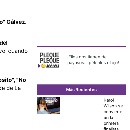
lo" Gálvez.
del
hivo cuando
¡Ellos nos tienen de
payasos… pélenles el ojo!
osito", "No
de de La
Más Recientes
Karol
Wilson se
convierte
en la
primera
finalista