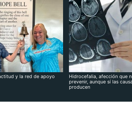
actitud y la red de apoyo
Hidrocefalia, afección que 
prevenir, aunque sí las caus
producen