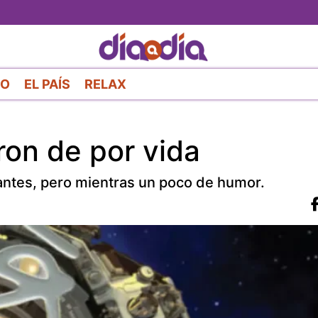
Pasar
al
contenido
principal
RO
EL PAÍS
RELAX
on de por vida
antes, pero mientras un poco de humor.