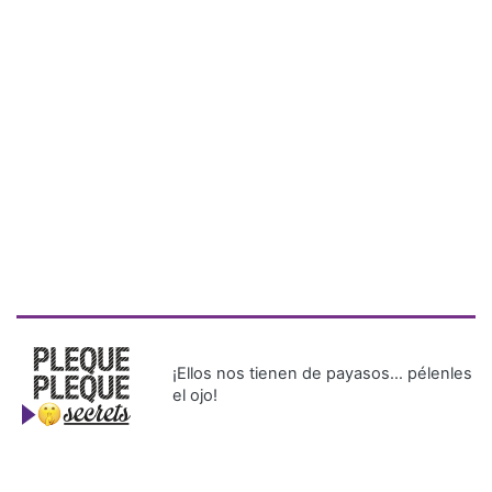
¡Ellos nos tienen de payasos… pélenles
el ojo!