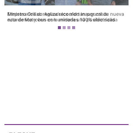
Empresarios de Aguadulce alertan por crisis
económica y ven en la minería una posible salida