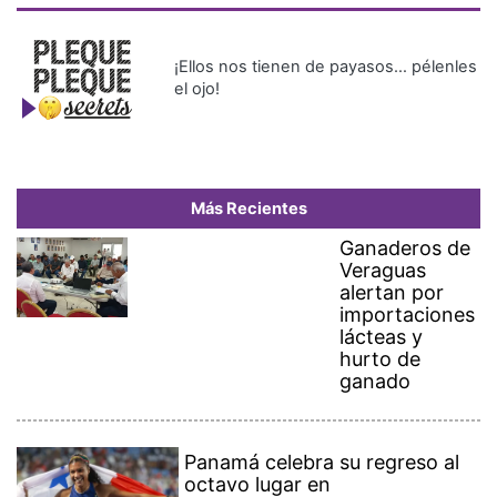
¡Ellos nos tienen de payasos… pélenles
el ojo!
Más Recientes
Ganaderos de
Veraguas
alertan por
importaciones
lácteas y
hurto de
ganado
Panamá celebra su regreso al
octavo lugar en