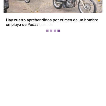
Ganaderos de Veraguas alertan por importaciones
lácteas y hurto de ganado