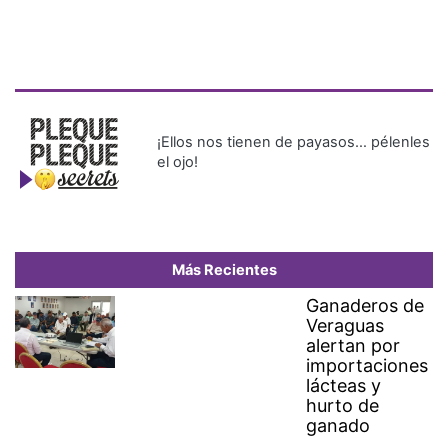
¡Ellos nos tienen de payasos… pélenles
el ojo!
Más Recientes
Ganaderos de
Veraguas
alertan por
importaciones
lácteas y
hurto de
ganado