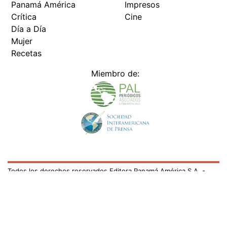
Panamá América
Impresos
Crítica
Cine
Día a Día
Mujer
Recetas
Miembro de:
Todos los derechos reservados Editora Panamá América S.A. -
Ciudad de Panamá - Panamá 2026.
Prohibida su reproducción total o parcial, sin autorización escrita
de su titular
×
Utilizamos cookies propias y de terceros para mejorar
nuestros servicios y mostrarles publicidad relacionada
con sus preferencias mediante el análisis de sus hábitos