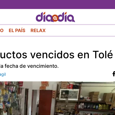
Pasar
al
contenido
principal
RO
EL PAÍS
RELAX
uctos vencidos en Tolé
la fecha de vencimiento.
gil