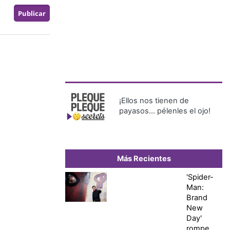
¡Ellos nos tienen de
payasos… pélenles el ojo!
Más Recientes
'Spider-
Man:
Brand
New
Day'
rompe