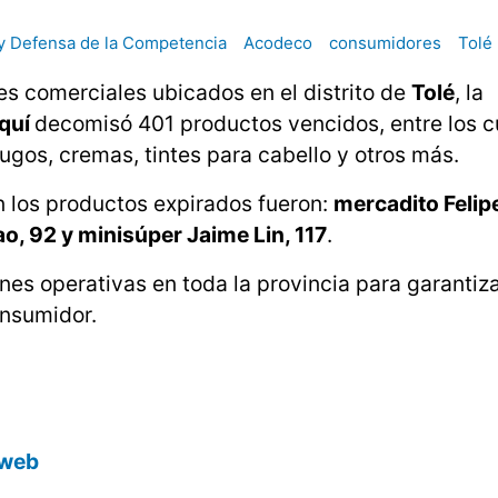
 y Defensa de la Competencia
Acodeco
consumidores
Tolé
les comerciales ubicados en el distrito de
Tolé
, la
iquí
decomisó 401 productos vencidos, entre los c
gos, cremas, tintes para cabello y otros más.
 los productos expirados fueron:
mercadito Felipe
o, 92 y minisúper Jaime Lin, 117
.
es operativas en toda la provincia para garantiza
onsumidor.
o web