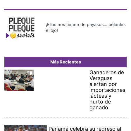
¡Ellos nos tienen de payasos… pélenles
el ojo!
Más Recientes
Ganaderos de
Veraguas
alertan por
importaciones
lácteas y
hurto de
ganado
Panamá celebra su regreso al