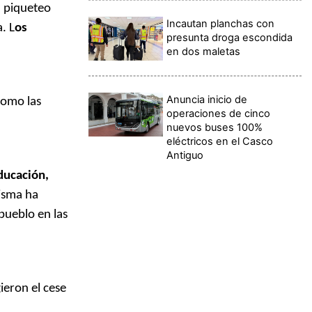
n piqueteo
Incautan planchas con
. L
os
presunta droga escondida
en dos maletas
Anuncia inicio de
como las
operaciones de cinco
nuevos buses 100%
eléctricos en el Casco
Antiguo
ducación,
misma ha
pueblo en las
ieron el cese