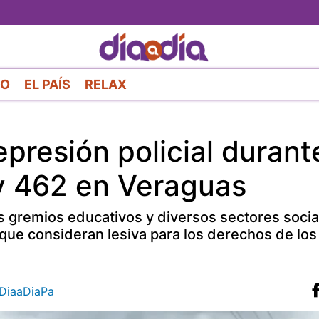
Pasar
al
contenido
principal
RO
EL PAÍS
RELAX
presión policial durant
ey 462 en Veraguas
as gremios educativos y diversos sectores socia
, que consideran lesiva para los derechos de los
iaaDiaPa