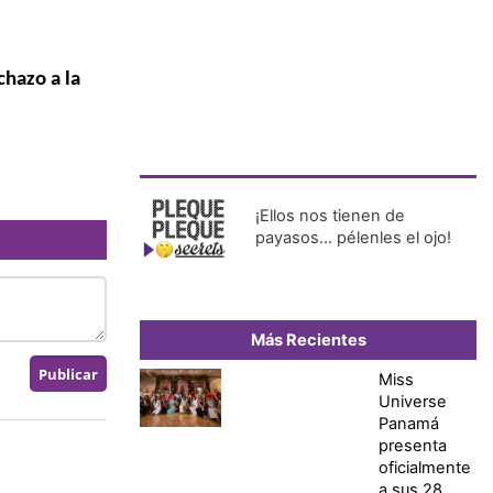
chazo a la
¡Ellos nos tienen de
payasos… pélenles el ojo!
Más Recientes
Miss
Universe
Panamá
presenta
oficialmente
a sus 28