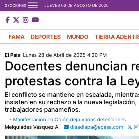
JUEVES 06 DE AGOSTO DE 2026
SECCIONES
FAMA
DEPORTES
MUNDO
TIERRA ADENT
El País
:
Lunes 28 de Abril de 2025 4:20 PM
Docentes denuncian re
protestas contra la L
El conflicto se mantiene en escalada, mientr
insisten en su rechazo a la nueva legislación
trabajadores panameños.
- Manifestación en Colón deja varias detenciones
Melquiades Vásquez A.
diaadiapa@epasa.com
@D