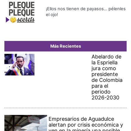
¡Ellos nos tienen de payasos… pélenles
el ojo!
Más Recientes
Abelardo de
la Espriella
jura como
presidente
de Colombia
para el
periodo
2026-2030
Empresarios de Aguadulce
alertan por crisis económica y
ven en la minería una posible