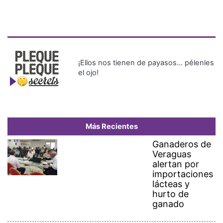
¡Ellos nos tienen de payasos… pélenles
el ojo!
Más Recientes
Ganaderos de
Veraguas
alertan por
importaciones
lácteas y
hurto de
ganado