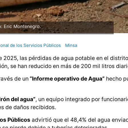
o: Eric Montenegro.
onal de los Servicios Públicos
Minsa
 2025, las pérdidas de agua potable en el distrit
ión, se han reducido en más de 200 mil litros diari
ravés de un
“Informe operativo de Agua”
hecho pú
rón del agua”
, un equipo integrado por funcionari
es de daños recibidos.
ios Públicos
advirtió que el 48,4% del agua envia
án se pierde debido a tuberías deterioradas.