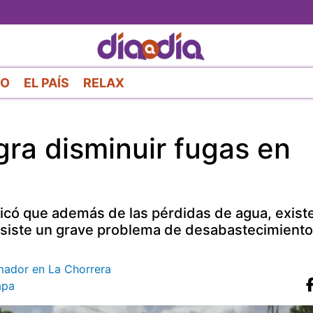
Pasar
al
contenido
principal
RO
EL PAÍS
RELAX
gra disminuir fugas en
ndicó que además de las pérdidas de agua, exist
siste un grave problema de desabastecimiento
mador en La Chorrera
apa