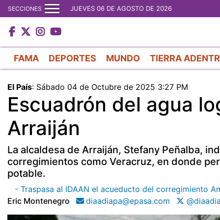
JUEVES 06 DE AGOSTO DE 2026
SECCIONES
FAMA
DEPORTES
MUNDO
TIERRA ADENT
El País
:
Sábado 04 de Octubre de 2025 3:27 PM
Escuadrón del agua lo
Arraiján
La alcaldesa de Arraiján, Stefany Peñalba, i
corregimientos como Veracruz, en donde per
potable.
- Traspasa al IDAAN el acueducto del corregimiento A
Eric Montenegro
diaadiapa@epasa.com
@diaadi