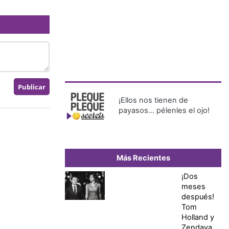
¡Ellos nos tienen de
payasos… pélenles el ojo!
Más Recientes
¡Dos
meses
después!
Tom
Holland y
Zendaya