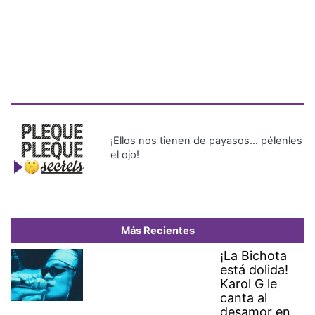
¡Ellos nos tienen de payasos… pélenles
el ojo!
Más Recientes
¡La Bichota
está dolida!
Karol G le
canta al
desamor en