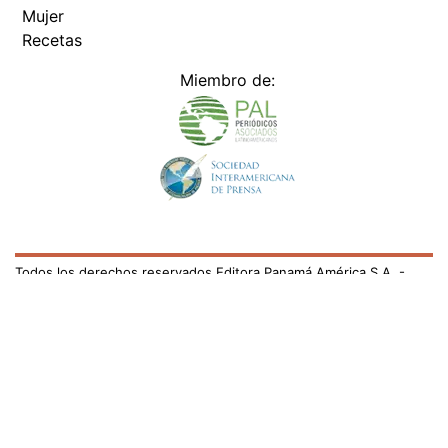
Mujer
Recetas
Miembro de:
Todos los derechos reservados Editora Panamá América S.A. -
Ciudad de Panamá - Panamá 2026.
Prohibida su reproducción total o parcial, sin autorización escrita
de su titular
×
Utilizamos cookies propias y de terceros para mejorar
nuestros servicios y mostrarles publicidad relacionada
con sus preferencias mediante el análisis de sus hábitos
de navegación. si continúa navegando, consideramos
que acepta su uso.
Puede cambiar la configuración u
obtener más información aquí