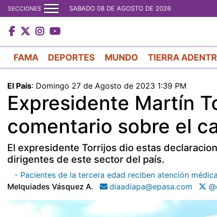
SABADO 08 DE AGOSTO DE 2026
SECCIONES
FAMA
DEPORTES
MUNDO
TIERRA ADENT
El País
:
Domingo 27 de Agosto de 2023 1:39 PM
Expresidente Martín To
comentario sobre el c
El expresidente Torrijos dio estas declaracio
dirigentes de este sector del país.
- Pacientes de la tercera edad reciben atención médica
Melquiades Vásquez A.
diaadiapa@epasa.com
@d