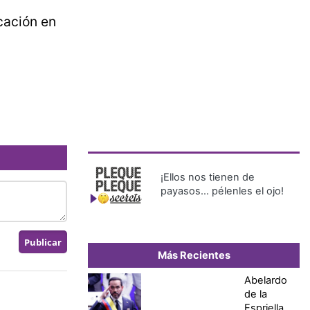
cación en
¡Ellos nos tienen de
payasos… pélenles el ojo!
Más Recientes
Abelardo
de la
Espriella