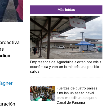
Más leídas
proactiva
as
indicó
Empresarios de Aguadulce alertan por crisis
económica y ven en la minería una posible
salida
Wagner
Fuerzas de cuatro países
simulan un asalto naval
para impedir un ataque al
Canal de Panamá
gración