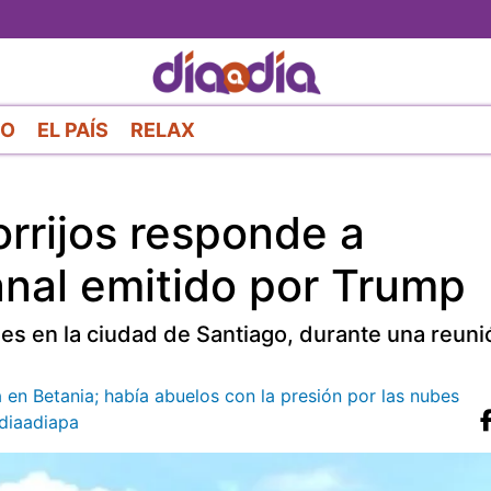
Pasar
al
contenido
principal
RO
EL PAÍS
RELAX
rrijos responde a
anal emitido por Trump
nes en la ciudad de Santiago, durante una reun
 en Betania; había abuelos con la presión por las nubes
iaadiapa