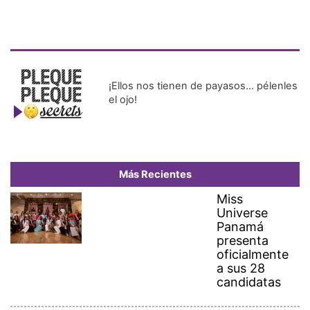
¡Ellos nos tienen de payasos… pélenles
el ojo!
Más Recientes
Miss
Universe
Panamá
presenta
oficialmente
a sus 28
candidatas