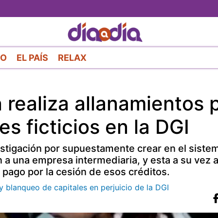
Pasar
al
contenido
principal
RO
EL PAÍS
RELAX
n realiza allanamientos 
es ficticios en la DGI
estigación por supuestamente crear en el siste
den a una empresa intermediaria, y esta a su vez 
pago por la cesión de esos créditos.
 blanqueo de capitales en perjuicio de la DGI