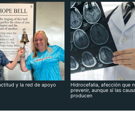
actitud y la red de apoyo
Hidrocefalia, afección que 
prevenir, aunque sí las caus
producen