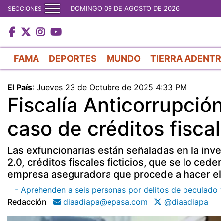
DOMINGO 09 DE AGOSTO DE 2026
SECCIONES
FAMA
DEPORTES
MUNDO
TIERRA ADENT
El País
:
Jueves 23 de Octubre de 2025 4:33 PM
Fiscalía Anticorrupció
caso de créditos fiscal
Las exfuncionarias están señaladas en la inv
2.0, créditos fiscales ficticios, que se lo ce
empresa aseguradora que procede a hacer el 
- Aprehenden a seis personas por delitos de peculado y
Redacción
diaadiapa@epasa.com
@diaadiapa