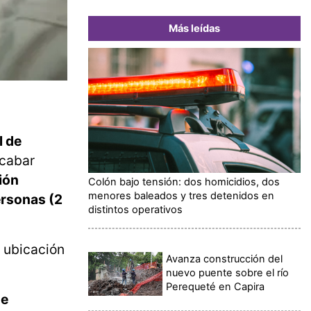
Más leídas
l de
ecabar
ión
Colón bajo tensión: dos homicidios, dos
menores baleados y tres detenidos en
ersonas (2
distintos operativos
 ubicación
Avanza construcción del
nuevo puente sobre el río
Perequeté en Capira
de