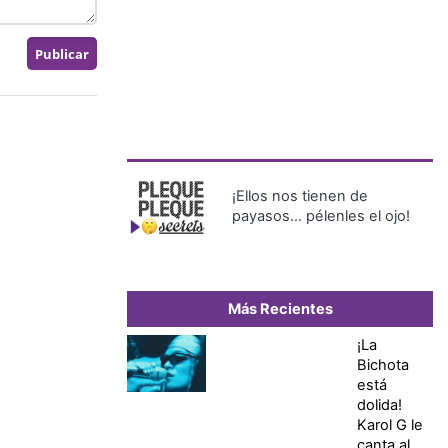
¡Ellos nos tienen de
payasos… pélenles el ojo!
Más Recientes
¡La
Bichota
está
dolida!
Karol G le
canta al