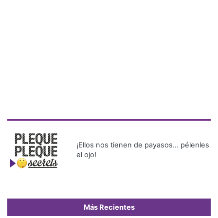
¡Ellos nos tienen de payasos… pélenles
el ojo!
Más Recientes