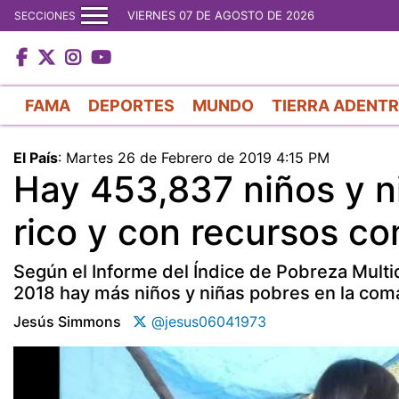
VIERNES 07 DE AGOSTO DE 2026
SECCIONES
FAMA
DEPORTES
MUNDO
TIERRA ADENT
El País
:
Martes 26 de Febrero de 2019 4:15 PM
Hay 453,837 niños y n
rico y con recursos 
Según el Informe del Índice de Pobreza Mult
2018 hay más niños y niñas pobres en la com
Jesús Simmons
@jesus06041973