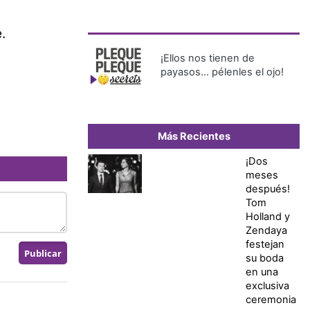
.
¡Ellos nos tienen de
payasos… pélenles el ojo!
Más Recientes
¡Dos
meses
después!
Tom
Holland y
Zendaya
festejan
su boda
en una
exclusiva
ceremonia