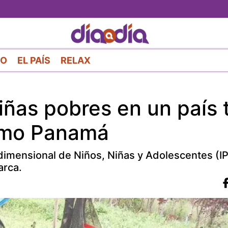
Pasar
al
contenido
principal
RO
EL PAÍS
RELAX
iñas pobres en un país 
como Panamá
idimensional de Niños, Niñas y Adolescentes (
arca.