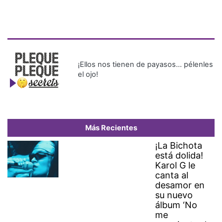
¡Ellos nos tienen de payasos… pélenles
el ojo!
Más Recientes
¡La Bichota
está dolida!
Karol G le
canta al
desamor en
su nuevo
álbum ‘No
me