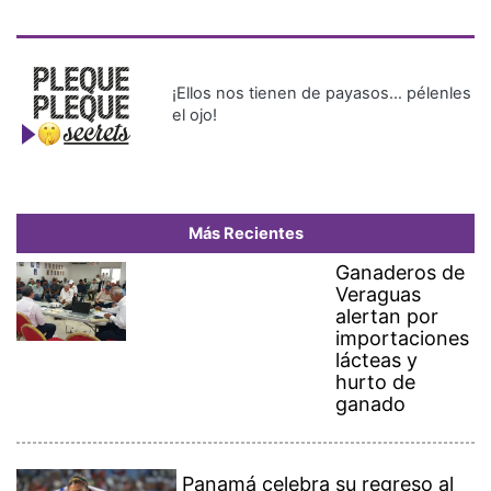
¡Ellos nos tienen de payasos… pélenles
el ojo!
Más Recientes
Ganaderos de
Veraguas
alertan por
importaciones
lácteas y
hurto de
ganado
Panamá celebra su regreso al