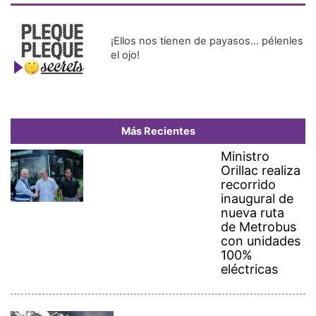
¡Ellos nos tienen de payasos… pélenles
el ojo!
Más Recientes
Ministro
Orillac realiza
recorrido
inaugural de
nueva ruta
de Metrobus
con unidades
100%
eléctricas