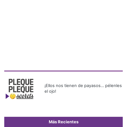
¡Ellos nos tienen de payasos… pélenles
el ojo!
Más Recientes