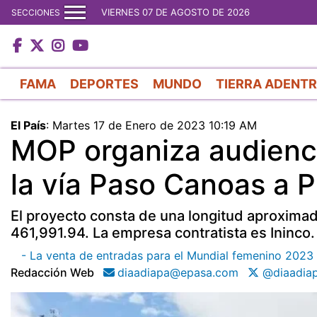
VIERNES 07 DE AGOSTO DE 2026
SECCIONES
FAMA
DEPORTES
MUNDO
TIERRA ADENT
El País
:
Martes 17 de Enero de 2023 10:19 AM
MOP organiza audienci
la vía Paso Canoas a 
El proyecto consta de una longitud aproximada
461,991.94. La empresa contratista es Ininco.
- La venta de entradas para el Mundial femenino 2023 
Redacción Web
diaadiapa@epasa.com
@diaadia