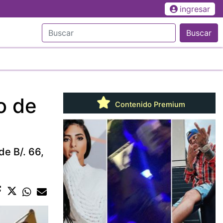
ingresar
Buscar
o de
Contenido Premium
de B/. 66,