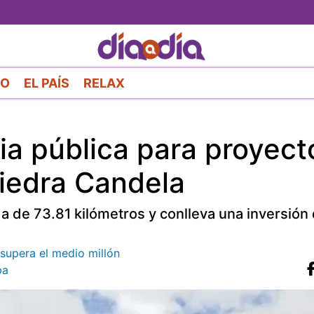
Pasar
al
contenido
principal
RO
EL PAÍS
RELAX
a pública para proyect
Piedra Candela
 de 73.81 kilómetros y conlleva una inversión 
supera el medio millón
pa