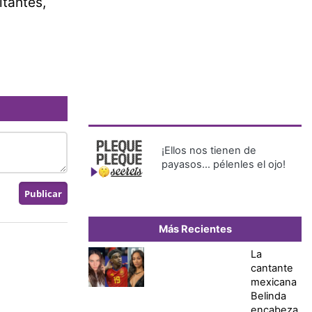
itantes,
¡Ellos nos tienen de
payasos… pélenles el ojo!
Más Recientes
La
cantante
mexicana
Belinda
encabeza