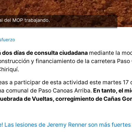
l del MOP trabajando.
sfuerzo
rá dos días de consulta ciudadana
mediante la mo
onstrucción y financiamiento de la carretera Pas
hiriquí.
reas a participar de esta actividad este martes 17 
cha comunal de Paso Canoas Arriba.
En tanto, el m
 Quebrada de Vueltas, corregimiento de Cañas Go
e! Las lesiones de Jeremy Renner son más fuertes