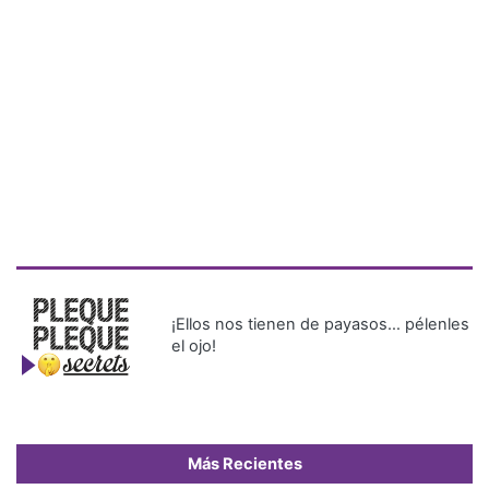
¡Ellos nos tienen de payasos… pélenles
el ojo!
Más Recientes