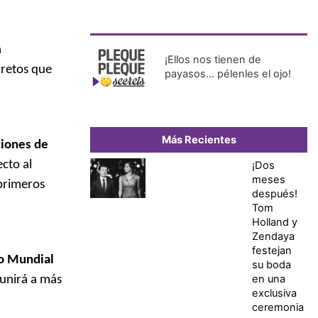
a
¡Ellos nos tienen de
 retos que
payasos… pélenles el ojo!
Más Recientes
ciones de
cto al
¡Dos
meses
 primeros
después!
Tom
Holland y
Zendaya
festejan
so Mundial
su boda
en una
eunirá a más
exclusiva
ceremonia