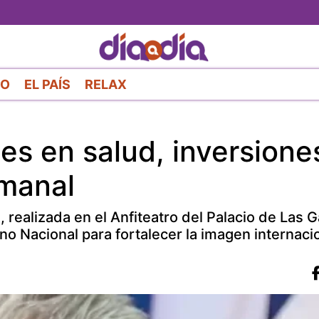
Pasar
al
contenido
principal
RO
EL PAÍS
RELAX
es en salud, inversione
emanal
 realizada en el Anfiteatro del Palacio de Las G
o Nacional para fortalecer la imagen internacio