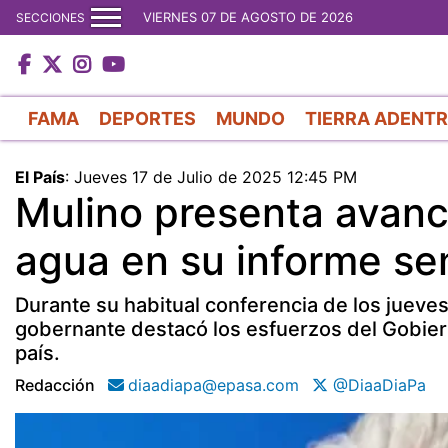
VIERNES 07 DE AGOSTO DE 2026
SECCIONES
FAMA
DEPORTES
MUNDO
TIERRA ADENT
El País
:
Jueves 17 de Julio de 2025 12:45 PM
Mulino presenta avanc
agua en su informe s
Durante su habitual conferencia de los jueves,
gobernante destacó los esfuerzos del Gobiern
país.
Redacción
diaadiapa@epasa.com
@DiaaDiaPa