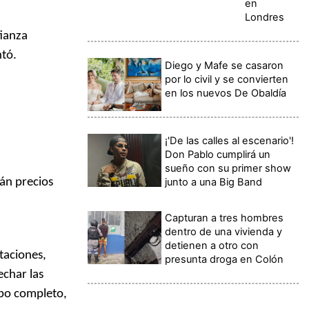
en
Londres
fianza
ntó.
Diego y Mafe se casaron
por lo civil y se convierten
en los nuevos De Obaldía
¡'De las calles al escenario'!
Don Pablo cumplirá un
sueño con su primer show
junto a una Big Band
án precios
Capturan a tres hombres
dentro de una vivienda y
detienen a otro con
itaciones,
presunta droga en Colón
echar las
mpo completo,