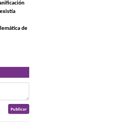
anificación
existía
blemática de