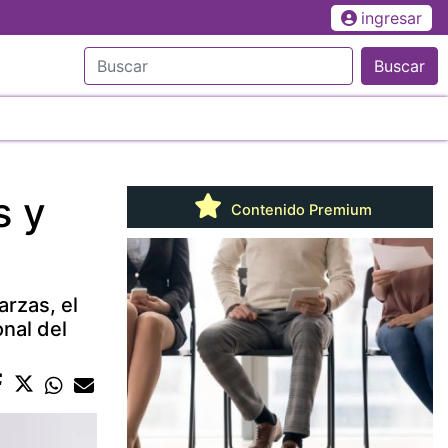
ingresar
Buscar
s y
Contenido Premium
arzas, el
nal del