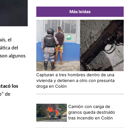
Más leídas
ís, el
tica del
 son algunos
Capturan a tres hombres dentro de una
vivienda y detienen a otro con presunta
droga en Colón
tacó los
b” de
Camión con carga de
granos queda destruido
tras incendio en Colón