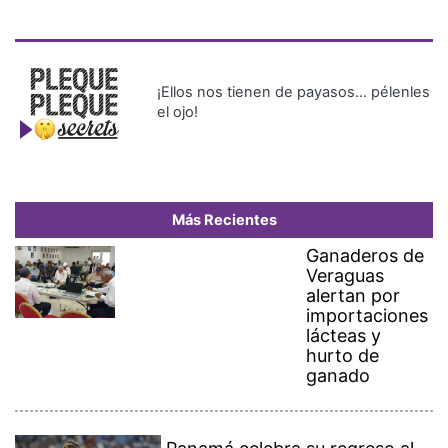
¡Ellos nos tienen de payasos… pélenles
el ojo!
Más Recientes
Ganaderos de
Veraguas
alertan por
importaciones
lácteas y
hurto de
ganado