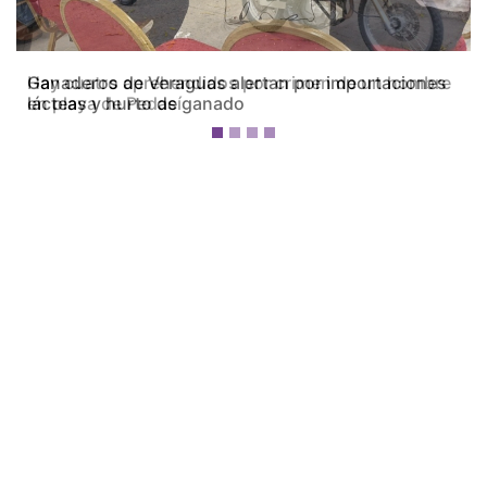
Ganaderos de Veraguas alertan por importaciones
lácteas y hurto de ganado