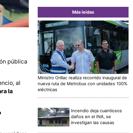
Más leídas
ión pública
Ministro Orillac realiza recorrido inaugural de
ncio, al
nueva ruta de Metrobus con unidades 100%
eléctricas
ra la
Incendio deja cuantiosos
o
daños en el INA, se
investigan las causas