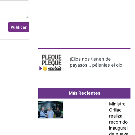
¡Ellos nos tienen de
payasos… pélenles el ojo!
Más Recientes
Ministro
Orillac
realiza
recorrido
inaugural
de nueva