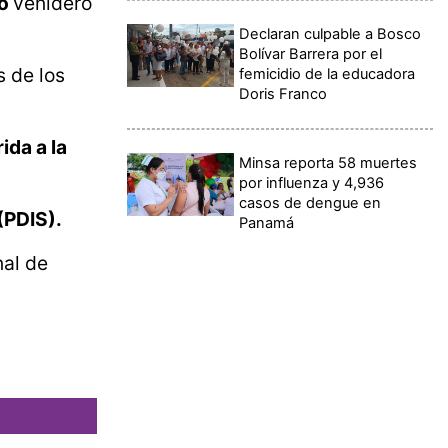
to
venidero
Declaran culpable a Bosco
Bolívar Barrera por el
s de los
femicidio de la educadora
Doris Franco
da a la
Minsa reporta 58 muertes
por influenza y 4,936
casos de dengue en
(PDIS).
Panamá
nal de