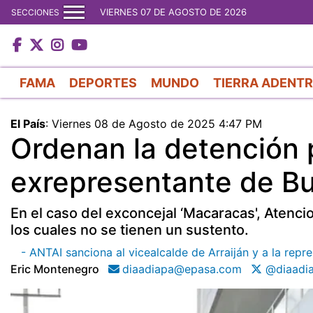
VIERNES 07 DE AGOSTO DE 2026
SECCIONES
FAMA
DEPORTES
MUNDO
TIERRA ADENT
El País
:
Viernes 08 de Agosto de 2025 4:47 PM
Ordenan la detención p
exrepresentante de Bu
En el caso del exconcejal ‘Macaracas', Atenc
los cuales no se tienen un sustento.
- ANTAI sanciona al vicealcalde de Arraiján y a la rep
Eric Montenegro
diaadiapa@epasa.com
@diaadi