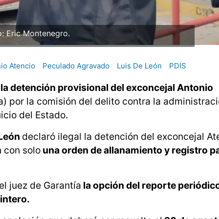
o: Eric Montenegro.
io Atencio
Peculado Agravado
Luis De León
PDIS
la detención provisional del exconcejal Antonio
 por la comisión del delito contra la administrac
cio del Estado.
e León
declaró ilegal la detención del exconcejal Ate
n con solo
una orden de allanamiento y registro pa
el juez de Garantía
la opción del reporte periódic
intero.