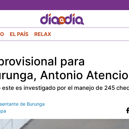
Pasar
al
contenido
principal
RO
EL PAÍS
RELAX
rovisional para
runga, Antonio Atencio
io este es investigado por el manejo de 245 ch
resentante de Burunga
apa