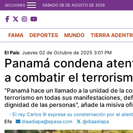
SABADO 08 DE AGOSTO DE 2026
SECCIONES
FAMA
DEPORTES
MUNDO
TIERRA ADENT
El País
:
Jueves 02 de Octubre de 2025 3:01 PM
Panamá condena atent
a combatir el terroris
"Panamá hace un llamado a la unidad de la c
terrorismo en todas sus manifestaciones, defe
dignidad de las personas", añade la misiva ofi
- El rey Carlos III expresa su consternación por el at
Efe
diaadiapa@epasa.com
@diaadiapa