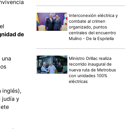
onvivencia
Interconexión eléctrica y
combate al crimen
el
organizado, puntos
centrales del encuentro
ignidad de
Mulino - De la Espriella
a una
Ministro Orillac realiza
recorrido inaugural de
tos
nueva ruta de Metrobus
con unidades 100%
eléctricas
 inglés),
 judía y
iete