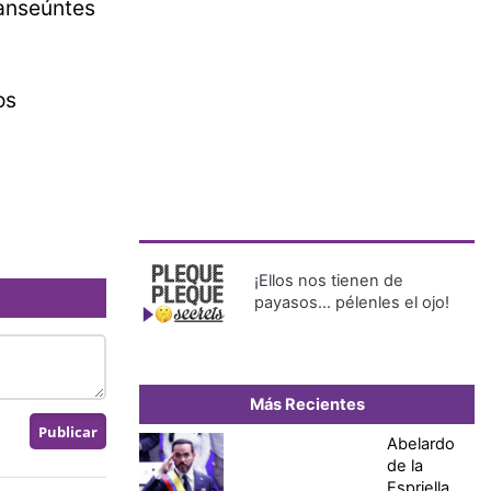
ranseúntes
os
¡Ellos nos tienen de
payasos… pélenles el ojo!
Más Recientes
Abelardo
de la
Espriella