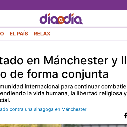
Pasar
al
contenido
principal
RO
EL PAÍS
RELAX
ado en Mánchester y l
mo de forma conjunta
omunidad internacional para continuar combatie
ndiendo la vida humana, la libertad religiosa y
cial.
entado contra una sinagoga en Mánchester