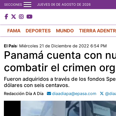
JUEVES 06 DE AGOSTO DE 2026
SECCIONES
FAMA
DEPORTES
MUNDO
TIERRA ADENT
El País
:
Miércoles 21 de Diciembre de 2022 6:54 PM
Panamá cuenta con nu
combatir el crimen or
Fueron adquiridos a través de los fondos Spe
dólares con seis centavos.
Redacción Día A Día
diaadiapa@epasa.com
@diaa