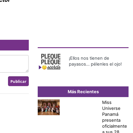
¡Ellos nos tienen de
payasos… pélenles el ojo!
Más Recientes
Miss
Universe
Panamá
presenta
oficialmente
a sus 28