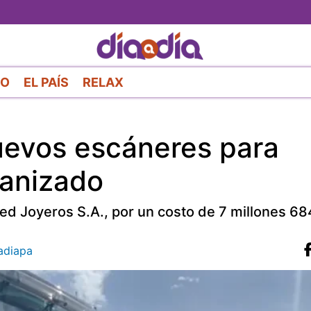
Pasar
al
contenido
principal
RO
EL PAÍS
RELAX
evos escáneres para
ganizado
ed Joyeros S.A., por un costo de 7 millones 68
diapa