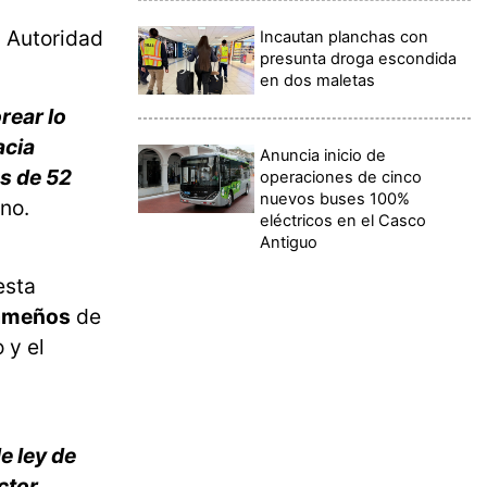
a Autoridad
Incautan planchas con
presunta droga escondida
en dos maletas
rear lo
acia
Anuncia inicio de
s de 52
operaciones de cinco
nuevos buses 100%
ino.
eléctricos en el Casco
Antiguo
esta
nameños
de
 y el
e ley de
ctor