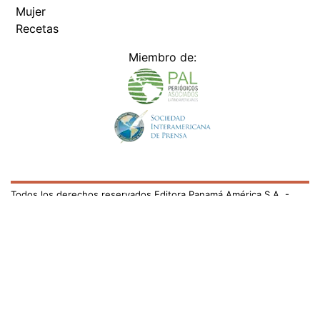
Mujer
Recetas
Miembro de:
Todos los derechos reservados Editora Panamá América S.A. -
Ciudad de Panamá - Panamá 2026.
Prohibida su reproducción total o parcial, sin autorización escrita
de su titular
×
Utilizamos cookies propias y de terceros para mejorar
nuestros servicios y mostrarles publicidad relacionada
con sus preferencias mediante el análisis de sus hábitos
de navegación. si continúa navegando, consideramos
que acepta su uso.
Puede cambiar la configuración u
obtener más información aquí