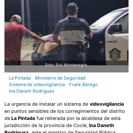
Foto: Eric Montenegro.
La Pintada
Ministerio de Seguridad
Sistema de videovigilancia
Frank Ábrego
Ina Daneth Rodríguez
La urgencia de instalar un sistema de
videovigilancia
en puntos sensibles de los corregimientos del distrito
de
La Pintada
fue reiterada por la alcaldesa de esta
jurisdicción de la provincia de Coclé,
Ina Daneth
Rodríguez,
ante el ministro de Seguridad Pública,