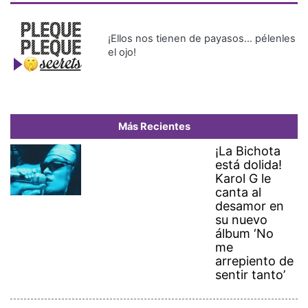
¡Ellos nos tienen de payasos… pélenles
el ojo!
Más Recientes
¡La Bichota
está dolida!
Karol G le
canta al
desamor en
su nuevo
álbum ‘No
me
arrepiento de
sentir tanto’