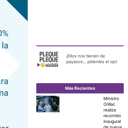
¡Ellos nos tienen de
payasos… pélenles el ojo!
Más Recientes
Ministro
Orillac
realiza
recorrido
inaugural
de nueva