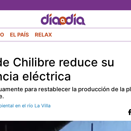
Pasar
al
contenido
principal
RO
EL PAÍS
RELAX
de Chilibre reduce su
cia eléctrica
uamente para restablecer la producción de la pl
e.
ntal en el río La Villa