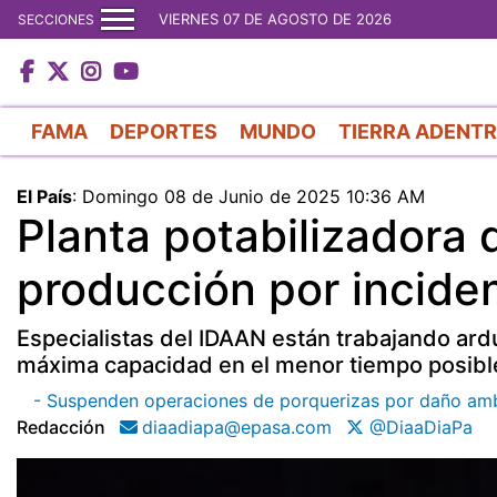
VIERNES 07 DE AGOSTO DE 2026
SECCIONES
FAMA
DEPORTES
MUNDO
TIERRA ADENT
El País
:
Domingo 08 de Junio de 2025 10:36 AM
Planta potabilizadora 
producción por inciden
Especialistas del IDAAN están trabajando ard
máxima capacidad en el menor tiempo posibl
- Suspenden operaciones de porquerizas por daño ambie
Redacción
diaadiapa@epasa.com
@DiaaDiaPa