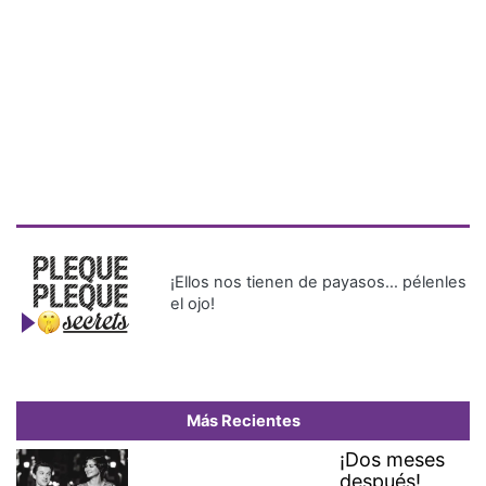
¡Ellos nos tienen de payasos… pélenles
el ojo!
Más Recientes
¡Dos meses
después!