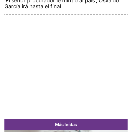
'El señor procurador le mintió al país', Osvaldo
García irá hasta el final
Más leídas