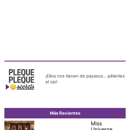
¡Ellos nos tienen de payasos… pélenles
el ojo!
Más Recientes
Miss
Universe