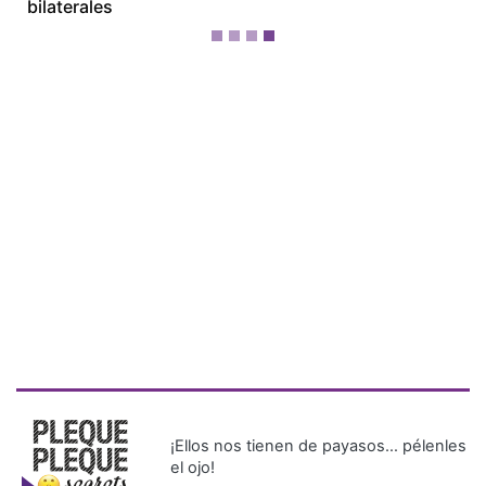
¡Ellos nos tienen de payasos… pélenles
el ojo!