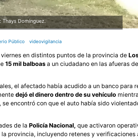
: Thays Domínguez.
erio Público
videovigilancia
 viernes en distintos puntos de la provincia de
Lo
te
15 mil balboas
a un ciudadano en las afueras d
ales, el afectado había acudido a un banco para r
amente
dejó el dinero dentro de su vehículo
mientr
, se encontró con que el auto había sido violentado
dades de la
Policía Nacional,
que activaron operati
la provincia, incluyendo retenes y verificaciones 