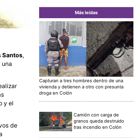
Más leídas
s Santos
,
e una
Capturan a tres hombres dentro de una
ealizar
vivienda y detienen a otro con presunta
droga en Colón
as
 y el
Camión con carga de
granos queda destruido
vos de
tras incendio en Colón
a