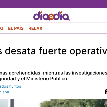
Pasar
al
contenido
principal
RO
EL PAÍS
RELAX
s desata fuerte operati
as aprehendidas, mientras las investigacione
ridad y el Ministerio Público.
rados hurtos
diapa