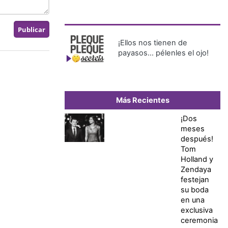
¡Ellos nos tienen de
payasos… pélenles el ojo!
Más Recientes
¡Dos
meses
después!
Tom
Holland y
Zendaya
festejan
su boda
en una
exclusiva
ceremonia