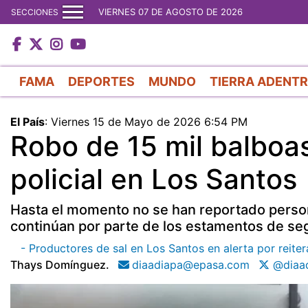
VIERNES 07 DE AGOSTO DE 2026
SECCIONES
FAMA
DEPORTES
MUNDO
TIERRA ADENT
El País
:
Viernes 15 de Mayo de 2026 6:54 PM
Robo de 15 mil balboa
policial en Los Santos
Hasta el momento no se han reportado person
continúan por parte de los estamentos de segu
- Productores de sal en Los Santos en alerta por reite
Thays Domínguez.
diaadiapa@epasa.com
@diaa